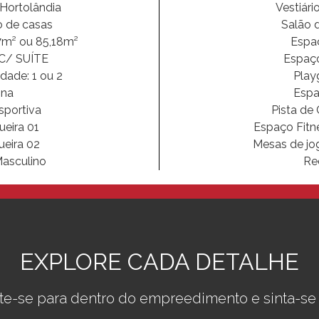
 Hortolândia
Vestiári
 de casas
Salão 
7m² ou 85,18m²
Espa
C/ SUÍTE
Espaço
dade: 1 ou 2
Play
ina
Espa
sportiva
Pista de
ueira 01
Espaço Fitne
ueira 02
Mesas de jog
Masculino
Re
EXPLORE CADA DETALHE
te-se para dentro do empreedimento e sinta-se