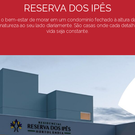
RESERVA DOS IPÊS
e o bem-estar de morar em um condomínio fechado à altura da s
a natureza ao seu lado diariamente. São casas onde cada detal
vida seja constante.