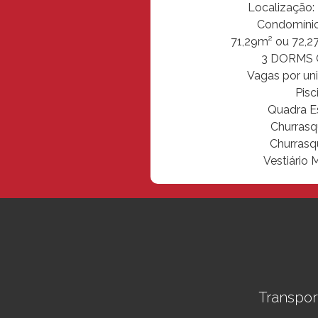
Localização:
Condomínio
71,29m² ou 72,2
3 DORMS 
Vagas por uni
Pisc
Quadra E
Churrasq
Churrasq
Vestiário 
Transpor