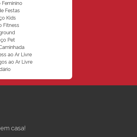
o Feminino
de Festas
ço Kids
 Fitness
ground
ço Pet
 Caminhada
ss ao Ar Livre
os ao Ar Livre
dário
 em casa!