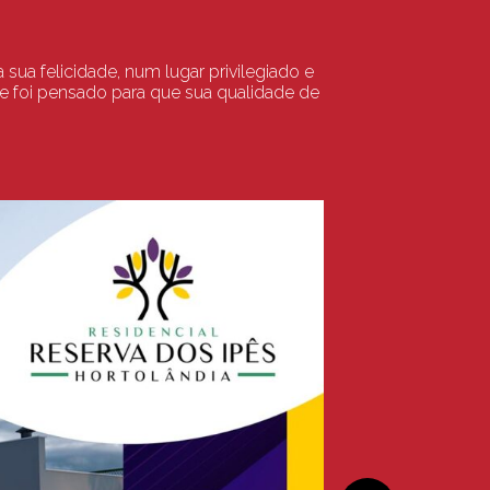
ua felicidade, num lugar privilegiado e
he foi pensado para que sua qualidade de