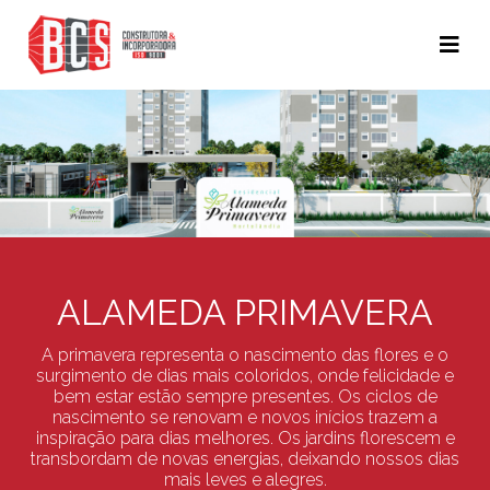
ALAMEDA PRIMAVERA
A primavera representa o nascimento das flores e o
surgimento de dias mais coloridos, onde felicidade e
bem estar estão sempre presentes. Os ciclos de
nascimento se renovam e novos inícios trazem a
inspiração para dias melhores. Os jardins florescem e
transbordam de novas energias, deixando nossos dias
mais leves e alegres.